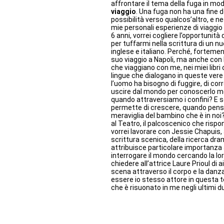
affrontare il tema della fuga in mo
viaggio
. Una fuga non ha una fine d
possibilità verso qualcos’altro, e ne
mie personali esperienze di viaggio in
6 anni, vorrei cogliere l’opportunit
per tuffarmi nella scrittura di un n
inglese e italiano. Perché, fortement
suo viaggio a Napoli, ma anche con l
che viaggiano con me, nei miei libri 
lingue che dialogano in queste vere
l’uomo ha bisogno di fuggire, di c
uscire dal mondo per conoscerlo me
quando attraversiamo i confini? E so
permette di crescere, quando pens
meraviglia del bambino che è in no
al Teatro, il palcoscenico che risp
vorrei lavorare con Jessie Chapuis, a
scrittura scenica, della ricerca dra
attribuisce particolare importanza 
interrogare il mondo cercando la lor
chiedere all’attrice Laure Prioul di 
scena attraverso il corpo e la danz
essere io stesso attore in questa ter
che è risuonato in me negli ultimi du