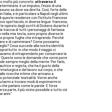
do molto più concreto:
attraverso il
eterminata: è un impulso, l’inizio di una
ssuno sa dove sia diretta. Così, forte delle
 Italia, e in particolare a Napoli negli ultimi
à di queste residenze con l’Istituto Francese
uovo spettacolo, in diverse lingue: francese,
e ispirato dagli scritti di Dickens durante il
a traccia di tutti i personaggi di fantasia
o nella mia testa, sono proprio diverse le
 e proprie fughe che intraprendo. Perché
orrere e di camminare? Come possiamo
glio? Cosa succede alla nostra identità
prattutto: in che modo il viaggio ci
avamo di intraprenderlo per conservare la
i? Queste sono le domande che vorrei porre
onde sempre meglio della mente. Per farlo,
utrice e regista, che ha il gusto della
mmaturgica e del lavoro sul corpo, e che
alle ricerche intime che arrivano a
o potenziale teatralità. Vorrei anche
aiutarmi a trovare modi di esprimermi in
a che parlano come le parole. E forse
za parte, il più vicino possibile a tutto ciò
e anni.”