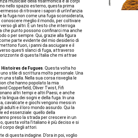
senza musicale della fisarmonica e ai corpi
no nello spazio esterno, questa prima
rmesso di ritrovare i sapori di un’infanzia
re la fuga non come una fuga sconsiderata,
conoscere meglio il mondo, per coltivare
à verso gli altri. È un testo che interroga
ino a che punto possono confinarci ma anche
riodo o per sempre. Qui, grazie alla figura
re come parte evidente del mio desiderio di
o mettono fuori, i panni da asciugare e il
verso questi slanci di fuga, attraverso
’orizzonte di questa Italia che mi attrae
 Histoires de Fugues
. Questa volta ho
no stile di scrittura molto personale. Una
 una stalla. Nella sua corsa risveglia le
iction che hanno popolato la mia
id Copperfield, Oliver Twist, Fifi
onano altri tempi e altri Paesi, e anche
e la lingua dei sogni e della fuga. In una
a, cavalcate e giochi vengono messi in
i adulti e il loro mondo assurdo. Qui la
e ed essenziale: quello della
anno preso la strada per crescere in un
 questa volta l’italiano è più deciso e si
l corpo degli attori.
te di questa indagine. D’ora in poi, voglio