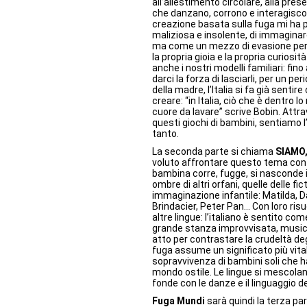
all’allestimento circolare, alla pre
che danzano, corrono e interagisco
creazione basata sulla fuga mi ha pe
maliziosa e insolente, di immagina
ma come un mezzo di evasione per 
la propria gioia e la propria curiosit
anche i nostri modelli familiari: f
darci la forza di lasciarli, per un pe
della madre, l’Italia si fa già senti
creare: “in Italia, ciò che è dentro l
cuore da lavare” scrive Bobin. Attra
questi giochi di bambini, sentiamo l
tanto.
La seconda parte si chiama
SIAMO,
voluto affrontare questo tema con u
bambina corre, fugge, si nasconde in
ombre di altri orfani, quelle delle f
immaginazione infantile: Matilda, Dav
Brindacier, Peter Pan… Con loro risu
altre lingue: l’italiano è sentito com
grande stanza improvvisata, music
atto per contrastare la crudeltà degl
fuga assume un significato più vital
sopravvivenza di bambini soli che h
mondo ostile. Le lingue si mescolano,
fonde con le danze e il linguaggio de
Fuga Mundi
sarà quindi la terza par