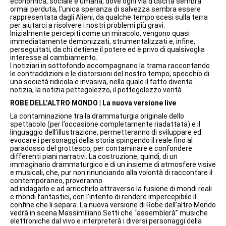
economica, sociale e umana, dove ogni via d’uscita sembra
ormai perduta, l’unica speranza di salvezza sembra essere
rappresentata dagli Alieni, da qualche tempo scesi sulla terra
per aiutarci a risolvere i nostri problemi più gravi.
Inizialmente percepiti come un miracolo, vengono quasi
immediatamente demonizzati, strumentalizzati e, infine,
perseguitati, da chi detiene il potere ed è privo di qualsivoglia
interesse al cambiamento.
I notiziari in sottofondo accompagnano la trama raccontando
le contraddizioni e le distorsioni del nostro tempo, specchio di
una società ridicola e invasiva, nella quale il fatto diventa
notizia, la notizia pettegolezzo, il pettegolezzo verità.
ROBE DELL’ALTRO MONDO | La nuova versione live
La contaminazione tra la drammaturgia originale dello
spettacolo (per l’occasione completamente riadattata) e il
linguaggio dell’illustrazione, permetteranno di sviluppare ed
evocare i personaggi della storia spingendo il reale fino al
paradosso del grottesco, per contaminare e confondere
differenti piani narrativi. La costruzione, quindi, di un
immaginario drammaturgico e di un insieme di atmosfere visive
e musicali, che, pur non rinunciando alla volontà di raccontare il
contemporaneo, proveranno
ad indagarlo e ad arricchirlo attraverso la fusione di mondi reali
e mondi fantastici, con l’intento di rendere impercepibile il
confine che li separa. La nuova versione di Robe dell’altro Mondo
vedrà in scena Massimiliano Setti che “assemblerà” musiche
elettroniche dal vivo e interpreterà i diversi personaggi della