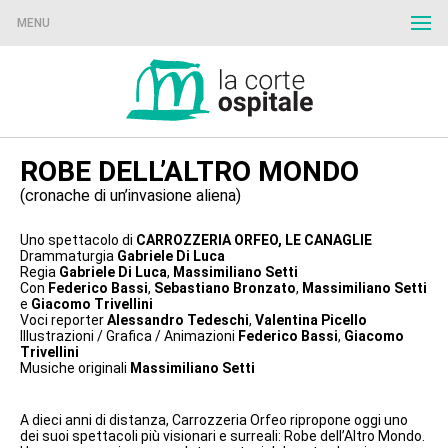
MENU
ROBE DELL’ALTRO MONDO
(cronache di un’invasione aliena)
Uno spettacolo di
CARROZZERIA ORFEO, LE CANAGLIE
Drammaturgia
Gabriele Di Luca
Regia
Gabriele Di Luca
,
Massimiliano Setti
Con
Federico Bassi
,
Sebastiano Bronzato
,
Massimiliano Setti
e
Giacomo Trivellini
Voci reporter
Alessandro Tedeschi
,
Valentina Picello
Illustrazioni / Grafica / Animazioni
Federico Bassi
,
Giacomo
Trivellini
Musiche originali
Massimiliano Setti
A dieci anni di distanza, Carrozzeria Orfeo ripropone oggi uno
dei suoi spettacoli più visionari e surreali: Robe dell’Altro Mondo.