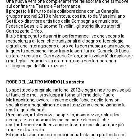
Una nuova versione completamente rielaborata che si muove
sul confine tra Teatro e Performance.
Il progetto è il frutto della collaborazione con Le Canaglie,
gruppo nato nel 2013 a Mantova, costituito da Massimiliano
Setti, co-direttore artistico della Compagnia e musicista,
Federico Bassi e Giacomo Trivellini, gli storici illustratori di
Carrozzeria Orfeo.
Il trio è impegnato da anni in performance live che vedono la
mescolanza di tecniche tradizionali di disegno a tecnologie
digitali che interagiscono a loro volta con musica e animazione.
In questa occasione incontrano la scrittura di Gabriele Di Luca,
autore e regista di Carrozzeria Orfeo, con la volontà di esplorare
i molteplici legami tra la drammaturgia contemporanea
e il linguaggio dell’illustrazione.
ROBE DELL’ALTRO MONDO | La nascita
Lo spettacolo originale, nato nel 2012 e oggi a nostro avviso più
attuale che mai, si sviluppa intorno al tema delle Paure
Metropolitane, ovvero l’insieme delle fobie e delle tensioni
sociali che innegabilmente caratterizzano e condizionano la
nostra quotidianità.
Pregiudizio, intolleranza, sospetto, insicurezza, solitudine,
censura e terrorismo ideologico come elementi che
costantemente influenzano un tessuto sociale sempre più
fragile e disarmato.
Ed ecco la storia: in un mondo incrinato da una profonda crisi