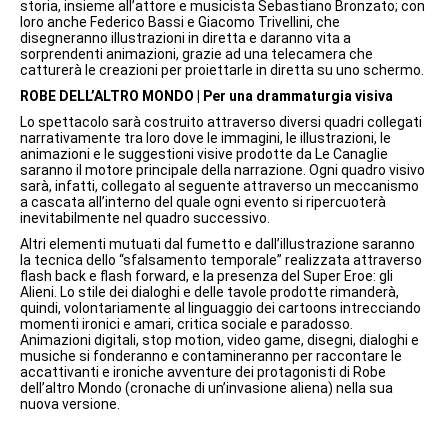
storia, insieme all’attore e musicista Sebastiano Bronzato; con
loro anche Federico Bassi e Giacomo Trivellini, che
disegneranno illustrazioni in diretta e daranno vita a
sorprendenti animazioni, grazie ad una telecamera che
catturerà le creazioni per proiettarle in diretta su uno schermo.
ROBE DELL’ALTRO MONDO | Per una drammaturgia visiva
Lo spettacolo sarà costruito attraverso diversi quadri collegati
narrativamente tra loro dove le immagini, le illustrazioni, le
animazioni e le suggestioni visive prodotte da Le Canaglie
saranno il motore principale della narrazione. Ogni quadro visivo
sarà, infatti, collegato al seguente attraverso un meccanismo
a cascata all’interno del quale ogni evento si ripercuoterà
inevitabilmente nel quadro successivo.
Altri elementi mutuati dal fumetto e dall’illustrazione saranno
la tecnica dello “sfalsamento temporale” realizzata attraverso
flash back e flash forward, e la presenza del Super Eroe: gli
Alieni. Lo stile dei dialoghi e delle tavole prodotte rimanderà,
quindi, volontariamente al linguaggio dei cartoons intrecciando
momenti ironici e amari, critica sociale e paradosso.
Animazioni digitali, stop motion, video game, disegni, dialoghi e
musiche si fonderanno e contamineranno per raccontare le
accattivanti e ironiche avventure dei protagonisti di Robe
dell’altro Mondo (cronache di un’invasione aliena) nella sua
nuova versione.