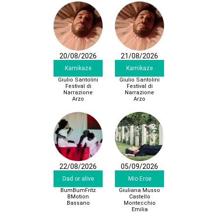
20/08/2026
21/08/2026
Kamikaze
Kamikaze
Giulio Santolini
Giulio Santolini
Festival di
Festival di
Narrazione
Narrazione
Arzo
Arzo
22/08/2026
05/09/2026
Dad or alive
Mio Eroe
BumBumFritz
Giuliana Musso
BMotion
Castello
Bassano
Montecchio
Emilia