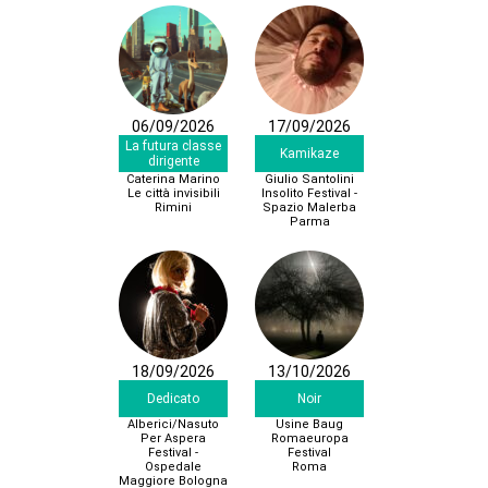
06/09/2026
17/09/2026
La futura classe
Kamikaze
dirigente
Caterina Marino
Giulio Santolini
Le città invisibili
Insolito Festival -
Rimini
Spazio Malerba
Parma
18/09/2026
13/10/2026
Dedicato
Noir
Alberici/Nasuto
Usine Baug
Per Aspera
Romaeuropa
Festival -
Festival
Ospedale
Roma
Maggiore Bologna