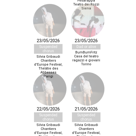
Fettarappa
Teatro dei Rozzi
Siena
23/05/2026
23/05/2026
Suspended
Dad or alive
chorus
BumBumFritz
Casa del teatro
Silvia Gribaudi
ragazzi e giovani
Chantiers
Torino
d'Europe Festival,
Théâtre des
Abbesses
Parigi
22/05/2026
21/05/2026
Suspended
Suspended
chorus
chorus
Silvia Gribaudi
Silvia Gribaudi
Chantiers
Chantiers
d'Europe Festival,
d'Europe Festival,