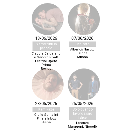
13/06/2026
07/06/2026
Siamo tutti in
Dedicato
pericolo
Alberici/Nasuto
Olinda
Claudia Caldarano
Milano
e Sandro Pivotti
Festival Opera
Prima
Rovigo
28/05/2026
25/05/2026
Kamikaze
Solo quando
lavoro sono
Giulio Santolini
felice
Finale Inbox
Siena
Lorenzo
Maragoni, Niccolò