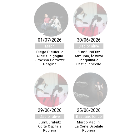
01/07/2026
30/06/2026
Madri
Dad or alive
Diego Pleuteri e
BumBumFritz
Alice Sinigaglia
Armunia, festival
Rimessa Carrozze
inequilibrio
Pergine
Castiglioncello
29/06/2026
25/06/2026
Dad or alive
Bestiario Idrico
BumBumFritz
Marco Paolini
Corte Ospitale
La Corte Ospitale
Rubiera
Rubiera