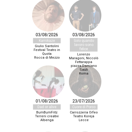
03/08/2026
03/08/2026
Kamikaze
Solo quando
lavoro sono
Giulio Santolini
felice
Festival Teatro in
Quota
Lorenzo
Rocca di Mezzo
Maragoni, Niccolò
Fettarappa
piazza Damiano
Sauli
Roma
01/08/2026
23/07/2026
Dad or alive
Cuore di Porco
BumBumFritz
Carrozzeria Orfeo
Terreni creativi
Teatro Koreja
Albenga
Lecce