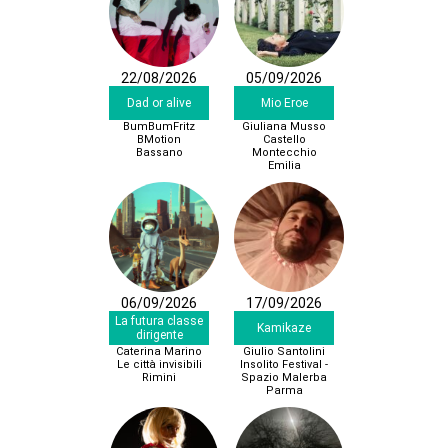
22/08/2026
05/09/2026
Dad or alive
Mio Eroe
BumBumFritz
Giuliana Musso
BMotion
Castello
Bassano
Montecchio
Emilia
06/09/2026
17/09/2026
La futura classe
Kamikaze
dirigente
Caterina Marino
Giulio Santolini
Le città invisibili
Insolito Festival -
Rimini
Spazio Malerba
Parma