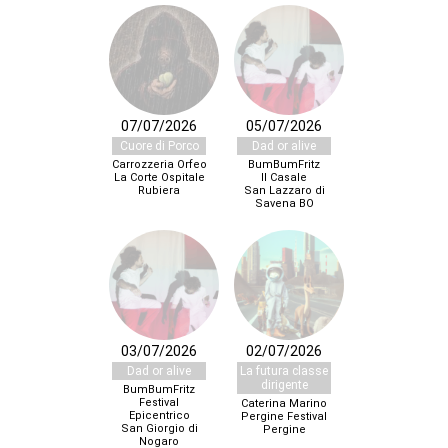
07/07/2026
05/07/2026
Cuore di Porco
Dad or alive
Carrozzeria Orfeo
BumBumFritz
La Corte Ospitale
Il Casale
Rubiera
San Lazzaro di
Savena BO
03/07/2026
02/07/2026
Dad or alive
La futura classe
dirigente
BumBumFritz
Festival
Caterina Marino
Epicentrico
Pergine Festival
San Giorgio di
Pergine
Nogaro