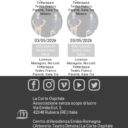
Fettarappa
Fettarappa
Teatro Franco
Teatro Franco
Parenti, Sala Tre
Parenti, Sala Tre
Milano
Milano
03/05/2026
03/05/2026
Solo quando
Solo quando
lavoro sono
lavoro sono
felice
felice
Lorenzo
Lorenzo
Maragoni, Niccolò
Maragoni, Niccolò
Fettarappa
Fettarappa
Teatro Franco
Teatro Franco
Parenti, Sala Tre
Parenti, Sala Tre
Milano
Milano
La Corte Ospitale
Associazione senza scopo di lucro
Via Emilia Est, 5
42048 Rubiera (RE) Italia
Centro di Residenza Emilia-Romagna
L'Arboreto Teatro Dimora | La Corte Ospitale