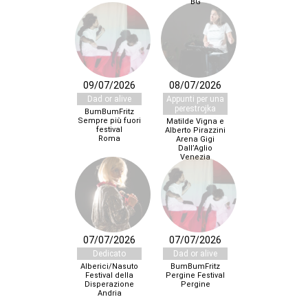
BG
09/07/2026
08/07/2026
Dad or alive
Appunti per una
perestrojka
BumBumFritz
Sempre più fuori
Matilde Vigna e
festival
Alberto Pirazzini
Roma
Arena Gigi
Dall’Aglio
Venezia
07/07/2026
07/07/2026
Dedicato
Dad or alive
Alberici/Nasuto
BumBumFritz
Festival della
Pergine Festival
Disperazione
Pergine
Andria