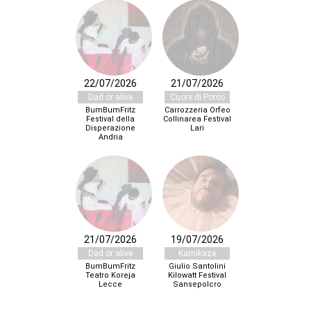
22/07/2026
21/07/2026
Dad or alive
Cuore di Porco
BumBumFritz
Carrozzeria Orfeo
Festival della
Collinarea Festival
Disperazione
Lari
Andria
21/07/2026
19/07/2026
Dad or alive
Kamikaze
BumBumFritz
Giulio Santolini
Teatro Koreja
Kilowatt Festival
Lecce
Sansepolcro