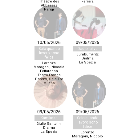
Théâtre des
Ferrara
Abbesses
Parigi
10/05/2026
09/05/2026
Solo quando
Dad or alive
lavoro sono
BumBumFritz
felice
Dialma
La Spezia
Lorenzo
Maragoni, Niccolò
Fettarappa
Teatro Franco
Parenti, Sala Tre
Milano
09/05/2026
09/05/2026
Kamikaze
Solo quando
lavoro sono
Giulio Santolini
felice
Dialma
La Spezia
Lorenzo
Maragoni, Niccolò