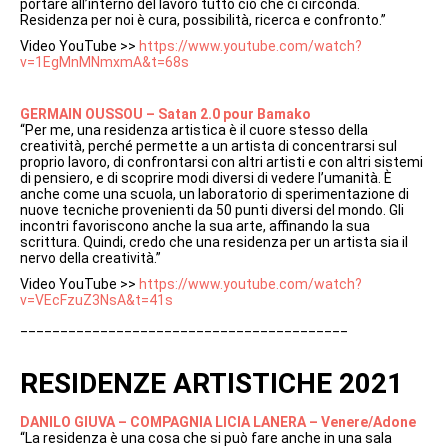
portare all’interno del lavoro tutto ciò che ci circonda.
Residenza per noi è cura, possibilità, ricerca e confronto.”
Video YouTube >>
https://www.youtube.com/watch?
v=1EgMnMNmxmA&t=68s
GERMAIN OUSSOU – Satan 2.0 pour Bamako
“Per me, una residenza artistica è il cuore stesso della
creatività, perché permette a un artista di concentrarsi sul
proprio lavoro, di confrontarsi con altri artisti e con altri sistemi
di pensiero, e di scoprire modi diversi di vedere l’umanità. È
anche come una scuola, un laboratorio di sperimentazione di
nuove tecniche provenienti da 50 punti diversi del mondo. Gli
incontri favoriscono anche la sua arte, affinando la sua
scrittura. Quindi, credo che una residenza per un artista sia il
nervo della creatività.”
Video YouTube >>
https://www.youtube.com/watch?
v=VEcFzuZ3NsA&t=41s
_________________________________________
RESIDENZE ARTISTICHE 2021
DANILO GIUVA – COMPAGNIA LICIA LANERA – Venere/Adone
“La residenza è una cosa che si può fare anche in una sala