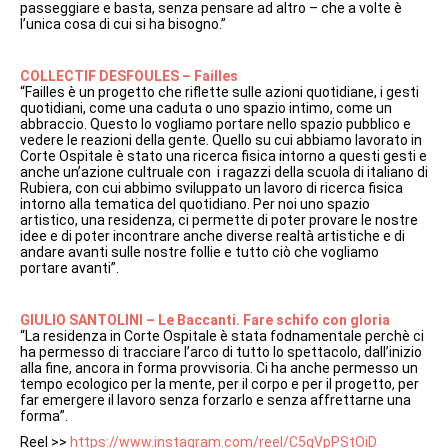
passeggiare e basta, senza pensare ad altro – che a volte è
l’unica cosa di cui si ha bisogno.”
COLLECTIF DESFOULES – Failles
“Failles è un progetto che riflette sulle azioni quotidiane, i gesti
quotidiani, come una caduta o uno spazio intimo, come un
abbraccio. Questo lo vogliamo portare nello spazio pubblico e
vedere le reazioni della gente. Quello su cui abbiamo lavorato in
Corte Ospitale è stato una ricerca fisica intorno a questi gesti e
anche un’azione cultruale con i ragazzi della scuola di italiano di
Rubiera, con cui abbimo sviluppato un lavoro di ricerca fisica
intorno alla tematica del quotidiano. Per noi uno spazio
artistico, una residenza, ci permette di poter provare le nostre
idee e di poter incontrare anche diverse realtà artistiche e di
andare avanti sulle nostre follie e tutto ciò che vogliamo
portare avanti”.
GIULIO SANTOLINI – Le Baccanti. Fare schifo con gloria
“La residenza in Corte Ospitale è stata fodnamentale perchè ci
ha permesso di tracciare l’arco di tutto lo spettacolo, dall’inizio
alla fine, ancora in forma provvisoria. Ci ha anche permesso un
tempo ecologico per la mente, per il corpo e per il progetto, per
far emergere il lavoro senza forzarlo e senza affrettarne una
forma”.
Reel >>
https://www.instagram.com/reel/C5qVpPStOiD