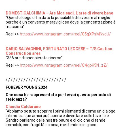
DOMESTICALCHIMIA – Ars Moriendi. L’arte di vivere bene
“Questo luogo ci ha dato la possibilità di lavorare al meglio
perchè è un convento meraviglioso dove la concentrazione è
massima”.
Reel >>
https://www.instagram.com/reel/C5gXPsMNvcU/
DARIO SALVAGNINI, FORTUNATO LECCESE – T/S Caution.
Construction area
“336 ore di spensierata ricerca”.
Reel >>
https://www.instagram.com/reel/C4xjoK5N_zZ/
/ / / / / / / / / / / / / / / / / / / / / / / /
FOREVER YOUNG 2024
Che cosa ha rappresentato per te/voi questo periodo di
residenza?
Claudia Caldarano
“Abbiamo potuto scoprire i primi elementi di come un dialogo
intimo tra due amici può aprirsi e diventare collettivo. Io e
Sandro parliamo delle nostre paure e di ciò che ci rende
immobili, con fragilità e ironia, mettendoci in gioco