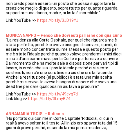
non credo possa esserci un posto che possa supportare la
creazione meglio di questo, soprattutto per quanto riguarda
supportare una donna, madre, artista è incredibile.”
Link YouTube >>
https://bit.ly/3JD19YJ
MONICA NAPPO – Penso che dovresti parlarne con qualcuno
“La residenza alla Corte Ospitale, per quel che riguarda me è
stata perfetta, perché io avevo bisogno di scrivere, quindi, di
essere molto concentrata su me stessa e questo posto per
me è stato l’ideale perché quando volevo prendermi i miei dieci
minuti d’aria camminavo per la Corte e poi tornavo a scrivere.
Dal momento che ha molte sale a disposizione per vari tipi di
lavoro, io credo che sia il posto ideale perché ci si sente
sostenuti, non c’è uno scrutinio su ciò che si sta facendo.
Anche la restituzione (al pubblico) è stata una mia scelta
perché mi serviva. Io avevo bisogno di sapere che avevo una
dead line per dare qualcosa mi aiutava a produrre.”
Link YouTube >>
https://bit.ly/49cvg7d
Link blog >>
https://bit.ly/3LmyB74
ANNAMARIA TROISI – Ridicola
“Ho portato qui con me in Corte Ospitale ‘Ridicola’, di cui in
realtà avevo soltanto il testo. All’inizio ero spaventata dai 15
giorni di prove perché, essendo la mia prima residenza,