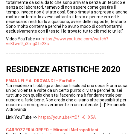
totalmente da sola, dato che sono arrivata senza un tecnico e
senza collaboratori, temevo di non sapere come gestire il
tempo. Invece non è stato così. Sono rimasta sorpresa e anche
molto contenta. Io avevo soltanto il testo e per me era ed è
necessario restituirlo a qualcuno, avere delle risposte, testarlo.
Sono molto contenta perché ho avuto modo di confrontarmi
esclusivamente con il testo. Ho trovato tutto ciò molto utile.”
Video YouTube >>
https://www.youtube.com/watch?
v=Kfwn9_iXrng&t=28s
_________________________________________
RESIDENZE ARTISTICHE 2020
EMANUELE ALDROVANDI – Farfalle
“La residenza ti obbliga a dedicarti solo ad una cosa. È una cosa
un pò violenta a volte da un certo punto di vista perché tu sei
tutt’uno con quello che stai facendo ma è fondamentale per
riuscire a farlo bene. Non credo che ci siano altre possibilità per
riuscire a immergersi veramente in un materiale. […]” Emanuele
Aldrovandi
Link YouTube >>
https://youtu.be/rtDf_-0_X5A
CARROZZERIA ORFEO – Miracoli Metropolitani