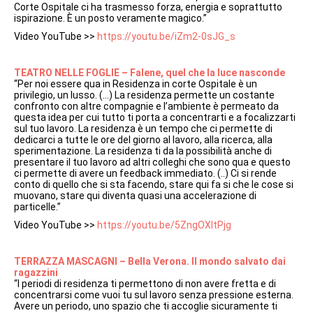
Corte Ospitale ci ha trasmesso forza, energia e soprattutto
ispirazione. È un posto veramente magico.”
Video YouTube >>
https://youtu.be/iZm2-0sJG_s
TEATRO NELLE FOGLIE – Falene, quel che la luce nasconde
“Per noi essere qua in Residenza in corte Ospitale è un
privilegio, un lusso. (…) La residenza permette un costante
confronto con altre compagnie e l’ambiente è permeato da
questa idea per cui tutto ti porta a concentrarti e a focalizzarti
sul tuo lavoro. La residenza è un tempo che ci permette di
dedicarci a tutte le ore del giorno al lavoro, alla ricerca, alla
sperimentazione. La residenza ti da la possibilità anche di
presentare il tuo lavoro ad altri colleghi che sono qua e questo
ci permette di avere un feedback immediato. (..) Ci si rende
conto di quello che si sta facendo, stare qui fa si che le cose si
muovano, stare qui diventa quasi una accelerazione di
particelle.”
Video YouTube >>
https://youtu.be/5ZngOXItPjg
TERRAZZA MASCAGNI – Bella Verona. Il mondo salvato dai
ragazzini
“I periodi di residenza ti permettono di non avere fretta e di
concentrarsi come vuoi tu sul lavoro senza pressione esterna.
Avere un periodo, uno spazio che ti accoglie sicuramente ti