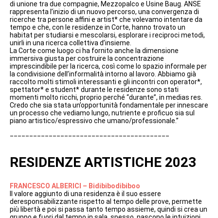
di unione tra due compagnie, Mezzopalco e Usine Baug. ANSE
rappresenta l’inizio di un nuovo percorso, una convergenza di
ricerche tra persone affini e artist* che volevamo intentare da
tempo e che, con le residenze in Corte, hanno trovato un
habitat per studiarsi e mescolarsi, esplorare i reciproci metodi,
unirli in una ricerca collettiva d’insieme.
La Corte come luogo ci ha fornito anche la dimensione
immersiva giusta per costruire la concentrazione
imprescindibile per la ricerca, così come lo spazio informale per
la condivisione dell’informalità intorno al lavoro. Abbiamo già
raccolto molti stimoli interessanti e gli incontri con operator*,
spettator* e student* durante le residenze sono stati
momenti molto ricchi, proprio perché “durante”, in medias res.
Credo che sia stata un’opportunità fondamentale per innescare
un processo che vediamo lungo, nutriente e proficuo sia sul
piano artistico/espressivo che umano/professionale.”
_________________________________________
RESIDENZE ARTISTICHE 2023
FRANCESCO ALBERICI – Bidibibodibiboo
Il valore aggiunto di una residenza è il suo essere
deresponsabilizzante rispetto al tempo delle prove, permette
più libertà e poi si passa tanto tempo assieme, quindi si crea un
gruppo e fuori dal tempo in sala, spesso, nascono le intuizioni