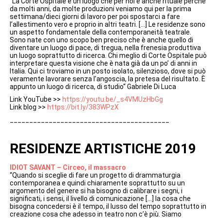
“La Corte Ospitale è un luogo che per noi è anche rituale perché
da molti anni, da molte produzioni veniamo qui per la prima
settimana/dieci giorni di lavoro per poi spostarci a fare
l’allestimento vero e proprio in altri teatri. […] Le residenze sono
un aspetto fondamentale della contemporaneità teatrale.
Sono nate con uno scopo ben preciso che è anche quello di
diventare un luogo di pace, di tregua, nella frenesia produttiva
un luogo soprattutto di ricerca. Chi meglio di Corte Ospitale può
interpretare questa visione che è nata già da un po’ di anni in
Italia. Qui ci troviamo in un posto isolato, silenzioso, dove si può
veramente lavorare senza l’angoscia, la pretesa del risultato. È
appunto un luogo di ricerca, di studio“ Gabriele Di Luca
Link YouTube >>
https://youtu.be/_s4VMUzHbGg
Link blog >>
https://bit.ly/383WPzX
_________________________________________
RESIDENZE ARTISTICHE 2019
IDIOT SAVANT – Circeo, il massacro
“Quando si sceglie di fare un progetto di drammaturgia
contemporanea e quindi chiaramente soprattutto su un
argomento del genere si ha bisogno di calibrare i segni, i
significati, i sensi, il livello di comunicazione […] la cosa che
bisogna concedersi è il tempo, il lusso del tempo soprattutto in
creazione cosa che adesso in teatro non c’è più. Siamo