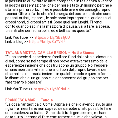
la possibilità di invitare le altre compagnie in residenza a vedere
la nostra presentazione, che per noi è stato utilissimo perché è
stata la prima volta, […] ed è possibile avere dei consigli proprio
tecnici. Oltre al fatto che c’è l’energia del posto: senti che sono
passati artisti, le pareti, le sale sono impregnate di qualcosa, di
grossi nomi, di grossi artisti. Sono quei non luoghi. Ti rendi
conto quando esci nella mezz’ora di pausa, vai a fare la spesa,
ti senti che sei in una bolla, ed è bellissimo questo.”
Link YouTube >>
https://bit.ly/3BstjCU
Link al blog >>
https://bit.ly/3uYV4l4
TATJANA MOTTA, CAMILLA BRISON – Notte Bianca
“È una specie di esperienza familiare fuori dalla vita di ciascuno
di noi, come se nel tempo di non prova attraversassimo delle
esperienze insieme che costruiscono un gruppo. Poi l’essere
umano ricerca la vita anche al di fuori del proprio lavoro e sei
chiamato a ricercarla insieme in qualche modo e questo fonda
le dinamiche di un gruppo e la conoscenza del gruppo che per
fare teatro è basilare”
Link YouTube >>
https://bit.ly/3GNoUeI
FRANCESCA MARI – Tangle
“La cosa fantastica di Corte Ospitale è che io avendo avuto una
figlia tre mesi fa, io non sapevo se sarebbe stato possibile fare
una residenza artistica. Sono stati tutti gentilissimi, mi hanno
dato tutto il tempo di fare esattamente quello che volevo, io