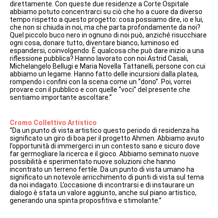
direttamente. Con queste due residenze a Corte Ospitale
abbiamo potuto concentrarci su ciò che ho a cuore da diverso
tempo rispetto a questo progetto: cosa possiamo dire, io e lui,
che non si chiuda in noi, ma che parta profondamente da noi?
Quel piccolo buco nero in ognuno di noi può, anziché risucchiare
ogni cosa, donare tutto, diventare bianco, luminoso ed
espandersi, coinvolgendo. È qualcosa che può dare inizio a una
riflessione pubblica? Hanno lavorato con noi Astrid Casali,
Michelangelo Bellugi e Maria Novella Tattanelli, persone con cui
abbiamo un legame. Hanno fatto delle incursioni dalla platea,
rompendo i confini con la scena come un “dono”. Poi, vorrei
provare con il pubblico e con quelle “voci” del presente che
sentiamo importante ascoltare.”
Cromo Collettivo Artistico
“Da un punto di vista artistico questo periodo di residenza ha
significato un giro di boa per il progetto Ahmen. Abbiamo avuto
l’opportunità di immergerci in un contesto sano e sicuro dove
far germogliare la ricerca e il gioco. Abbiamo seminato nuove
possibilità e sperimentato nuove soluzioni che hanno
incontrato un terreno fertile. Da un punto di vista umano ha
significato un notevole arricchimento di punti di vista sul tema
da noi indagato. L’occasione di incontrarsi e di instaurare un
dialogo è stata un valore aggiunto, anche sul piano artistico,
generando una spinta proposfitiva e stimolante.”