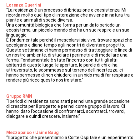
Lorenza Guerrini
“La residenza è un processo di ibridazione e coesistenza. Mi
ricorda molto quel tipo di interazione che avviene in natura tra
piante e animali di specie diversa.
Una comunità biologica che forma per un dato periodo un
ecosistema, un piccolo mondo che ha un suo respiro e un suo
linguaggio.
È fondamentale perché il mescolarsi sia vivo, trovare spazi che
accolgano e diano tempo agli incontri di diventare progetto.
Queste settimane ci hanno permesso di tratteggiare le linee di
un nostro ambiente, di studiare i perimetri e di modellare una
forma. Fondamentale è stato l’incontro con tutti gli altri
abitanti di questo luogo: le aperture, le parole di chi ci ha
attraversato, le scommesse sul terreno dell’incertezza, ci
hanno permesso di non chiuderci in un nido ma di far respirare e
rendere più ricco questo nostro stare.”
Gruppo RMN
“I periodi di residenza sono stati per noi una grande occasione
di crescita per il progetto e per noi come gruppo di lavoro. Ci
hanno
dato l’occasione di confrontarci, scontrarci, trovarci,
dialogare e quindi crescere, insieme.”
Mezzopalco / Usine Baug
“Il progetto che presentiamo a Corte Ospitale è un esperimento