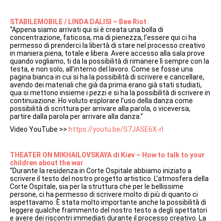
STABILEMOBILE / LINDA DALISI – Bee Riot
“Appena siamo arrivati qui si è creata una bolla di
concentrazione, faticosa, ma di pienezza, l’essere qui ci ha
permesso di prenderci la libertà di stare nel processo creativo
in maniera piena, totale e libera. Avere accesso alla sala prove
quando vogliamo, ti da la possibilità di rimanere lì sempre con la
testa, e non solo, all’interno del lavoro. Come se fosse una
pagina bianca in cui si ha la possibilità di scrivere e cancellare,
avendo dei materiali che già da prima erano già stati studiati,
qua si mettono insieme i pezzi e si ha la possibilità di scrivere in
continuazione. Ho voluto esplorare l’uso della danza come
possibilità di scrittura per arrivare alla parola, o viceversa,
partire dalla parola per arrivare alla danza.”
Video YouTube >>
https://youtu.be/S7JASE6X-rI
THEATER ON MIKHAILOVSKAYA di Kiev – How to talk to your
children about the war
“Durante la residenza in Corte Ospitale abbiamo iniziato a
scrivere il testo del nostro progetto artistico. L’atmosfera della
Corte Ospitale, sia per la struttura che per le bellissime
persone, ci ha permesso di scrivere molto di più di quanto ci
aspettavamo. È stata molto importante anche la possibilità di
leggere qualche frammento del nostro testo a degli spettatori
e avere dei riscontri immediati durante il processo creativo. La