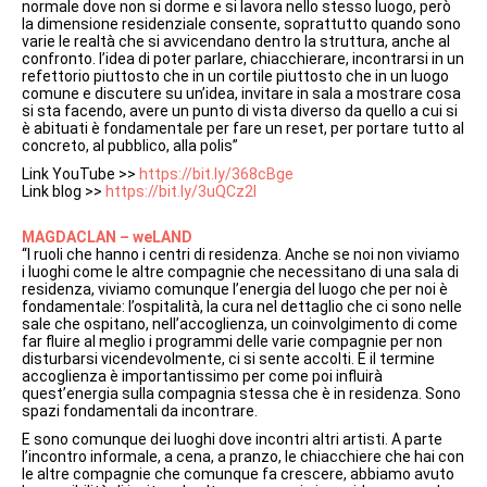
normale dove non si dorme e si lavora nello stesso luogo, però
la dimensione residenziale consente, soprattutto quando sono
varie le realtà che si avvicendano dentro la struttura, anche al
confronto. l’idea di poter parlare, chiacchierare, incontrarsi in un
refettorio piuttosto che in un cortile piuttosto che in un luogo
comune e discutere su un’idea, invitare in sala a mostrare cosa
si sta facendo, avere un punto di vista diverso da quello a cui si
è abituati è fondamentale per fare un reset, per portare tutto al
concreto, al pubblico, alla polis”
Link YouTube >>
https://bit.ly/368cBge
Link blog >>
https://bit.ly/3uQCz2l
MAGDACLAN – weLAND
“I ruoli che hanno i centri di residenza. Anche se noi non viviamo
i luoghi come le altre compagnie che necessitano di una sala di
residenza, viviamo comunque l’energia del luogo che per noi è
fondamentale: l’ospitalità, la cura nel dettaglio che ci sono nelle
sale che ospitano, nell’accoglienza, un coinvolgimento di come
far fluire al meglio i programmi delle varie compagnie per non
disturbarsi vicendevolmente, ci si sente accolti. E il termine
accoglienza è importantissimo per come poi influirà
quest’energia sulla compagnia stessa che è in residenza. Sono
spazi fondamentali da incontrare.
E sono comunque dei luoghi dove incontri altri artisti. A parte
l’incontro informale, a cena, a pranzo, le chiacchiere che hai con
le altre compagnie che comunque fa crescere, abbiamo avuto