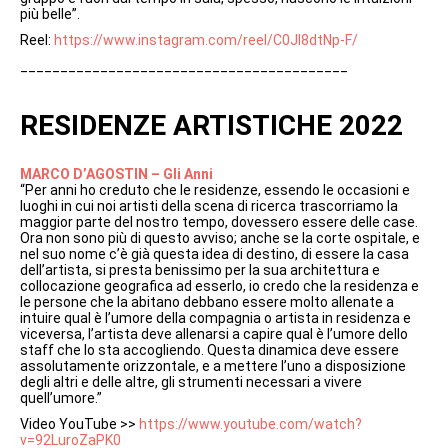
più belle”.
Reel:
https://www.instagram.com/reel/C0Jl8dtNp-F/
_________________________________________
RESIDENZE ARTISTICHE 2022
MARCO D’AGOSTIN – Gli Anni
“Per anni ho creduto che le residenze, essendo le occasioni e
luoghi in cui noi artisti della scena di ricerca trascorriamo la
maggior parte del nostro tempo, dovessero essere delle case.
Ora non sono più di questo avviso; anche se la corte ospitale, e
nel suo nome c’è già questa idea di destino, di essere la casa
dell’artista, si presta benissimo per la sua architettura e
collocazione geografica ad esserlo, io credo che la residenza e
le persone che la abitano debbano essere molto allenate a
intuire qual è l’umore della compagnia o artista in residenza e
viceversa, l’artista deve allenarsi a capire qual è l’umore dello
staff che lo sta accogliendo. Questa dinamica deve essere
assolutamente orizzontale, e a mettere l’uno a disposizione
degli altri e delle altre, gli strumenti necessari a vivere
quell’umore.”
Video YouTube >>
https://www.youtube.com/watch?
v=92LuroZaPK0