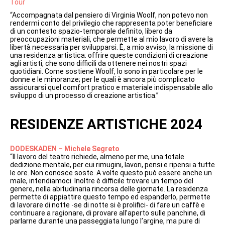
Tour
“Accompagnata dal pensiero di Virginia Woolf, non potevo non
rendermi conto del privilegio che rappresenta poter beneficiare
di un contesto spazio-temporale definito, libero da
preoccupazioni materiali, che permette al mio lavoro di avere la
libertà necessaria per svilupparsi. È, a mio avviso, la missione di
una residenza artistica: offrire queste condizioni di creazione
agli artisti, che sono difficili da ottenere nei nostri spazi
quotidiani. Come sostiene Woolf, lo sono in particolare per le
donne e le minoranze; per le quali è ancora più complicato
assicurarsi quel comfort pratico e materiale indispensabile allo
sviluppo di un processo di creazione artistica.”
RESIDENZE ARTISTICHE 2024
DODESKADEN – Michele Segreto
“Il lavoro del teatro richiede, almeno per me, una totale
dedizione mentale, per cui rimugini, lavori, pensi e ripensi a tutte
le ore. Non conosce soste. A volte questo può essere anche un
male, intendiamoci. Inoltre è difficile trovare un tempo del
genere, nella abitudinaria rincorsa delle giornate. La residenza
permette di appiattire questo tempo ed espanderlo, permette
di lavorare di notte -se di notte si è prolifici- di fare un caffè e
continuare a ragionare, di provare all’aperto sulle panchine, di
parlarne durante una passeggiata lungo l’argine, ma pure di