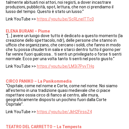
talmente abituati noi attori, noi registi, a dover incastrare
produzioni, pubblicità, spot, lettura, che non ci prendiamo il
lusso del tempo. Questo è stato un lusso.”
Link YouTube >>
https://youtu.be/ScRLneITTc0
ELENA BURANI – Piume
“[…] avere un luogo dove tutto è dedicato a questo momento (la
creazione dello spettacolo, ndr), delle persone che stanno in
ufficio che organizzano, che cercano i soldi, che fanno in modo
che tu possa chiuderti in sala e starci dentro tutto il giorno per
far venire fuori qualcosa… ti senti un privilegiato o forse ti senti
normale. Ecco per una volta tanto ti senti nel posto giusto.”
Link YouTube >>
https://youtu.be/LM3i7PvvTHg
CIRCO PANIKO – La Panikommedia
“Ospitale, come nel nome e Corte, come nel nome. Noi siamo
all’esterno in una tradizione quasi medievale che ci piace
rispettare ossia circo di fianco al centro, alle mura,
geograficamente disposto un pochino fuori dalla Corte
Ospitale”.
Link YouTube >>
https://youtu.be/JkH2FirssZ4
TEATRO DEL CARRETTO – La Tempesta