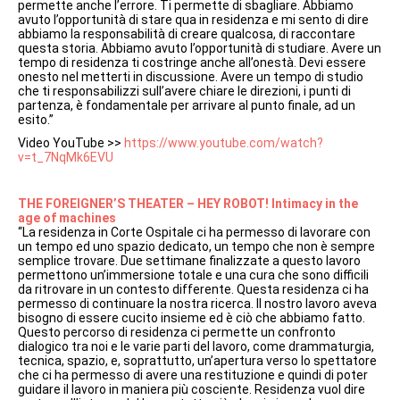
permette anche l’errore. Ti permette di sbagliare. Abbiamo
avuto l’opportunità di stare qua in residenza e mi sento di dire
abbiamo la responsabilità di creare qualcosa, di raccontare
questa storia. Abbiamo avuto l’opportunità di studiare. Avere un
tempo di residenza ti costringe anche all’onestà. Devi essere
onesto nel metterti in discussione. Avere un tempo di studio
che ti responsabilizzi sull’avere chiare le direzioni, i punti di
partenza, è fondamentale per arrivare al punto finale, ad un
esito.”
Video YouTube >>
https://www.youtube.com/watch?
v=t_7NqMk6EVU
THE FOREIGNER’S THEATER – HEY ROBOT! Intimacy in the
age of machines
“La residenza in Corte Ospitale ci ha permesso di lavorare con
un tempo ed uno spazio dedicato, un tempo che non è sempre
semplice trovare. Due settimane finalizzate a questo lavoro
permettono un’immersione totale e una cura che sono difficili
da ritrovare in un contesto differente. Questa residenza ci ha
permesso di continuare la nostra ricerca. Il nostro lavoro aveva
bisogno di essere cucito insieme ed è ciò che abbiamo fatto.
Questo percorso di residenza ci permette un confronto
dialogico tra noi e le varie parti del lavoro, come drammaturgia,
tecnica, spazio, e, soprattutto, un’apertura verso lo spettatore
che ci ha permesso di avere una restituzione e quindi di poter
guidare il lavoro in maniera più cosciente. Residenza vuol dire