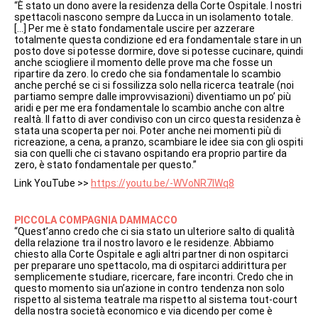
“È stato un dono avere la residenza della Corte Ospitale. I nostri
spettacoli nascono sempre da Lucca in un isolamento totale.
[…] Per me è stato fondamentale uscire per azzerare
totalmente questa condizione ed era fondamentale stare in un
posto dove si potesse dormire, dove si potesse cucinare, quindi
anche sciogliere il momento delle prove ma che fosse un
ripartire da zero. Io credo che sia fondamentale lo scambio
anche perché se ci si fossilizza solo nella ricerca teatrale (noi
partiamo sempre dalle improvvisazioni) diventiamo un po’ più
aridi e per me era fondamentale lo scambio anche con altre
realtà. Il fatto di aver condiviso con un circo questa residenza è
stata una scoperta per noi. Poter anche nei momenti più di
ricreazione, a cena, a pranzo, scambiare le idee sia con gli ospiti
sia con quelli che ci stavano ospitando era proprio partire da
zero, è stato fondamentale per questo.”
Link YouTube >>
https://youtu.be/-WVoNR7IWq8
PICCOLA COMPAGNIA DAMMACCO
“Quest’anno credo che ci sia stato un ulteriore salto di qualità
della relazione tra il nostro lavoro e le residenze. Abbiamo
chiesto alla Corte Ospitale e agli altri partner di non ospitarci
per preparare uno spettacolo, ma di ospitarci addirittura per
semplicemente studiare, ricercare, fare incontri. Credo che in
questo momento sia un’azione in contro tendenza non solo
rispetto al sistema teatrale ma rispetto al sistema tout-court
della nostra società economico e via dicendo per come è