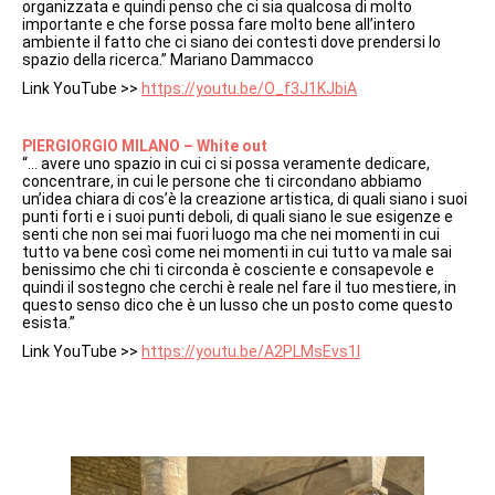
organizzata e quindi penso che ci sia qualcosa di molto
importante e che forse possa fare molto bene all’intero
ambiente il fatto che ci siano dei contesti dove prendersi lo
spazio della ricerca.” Mariano Dammacco
Link YouTube >>
https://youtu.be/O_f3J1KJbiA
PIERGIORGIO MILANO – White out
“… avere uno spazio in cui ci si possa veramente dedicare,
concentrare, in cui le persone che ti circondano abbiamo
un’idea chiara di cos’è la creazione artistica, di quali siano i suoi
punti forti e i suoi punti deboli, di quali siano le sue esigenze e
senti che non sei mai fuori luogo ma che nei momenti in cui
tutto va bene così come nei momenti in cui tutto va male sai
benissimo che chi ti circonda è cosciente e consapevole e
quindi il sostegno che cerchi è reale nel fare il tuo mestiere, in
questo senso dico che è un lusso che un posto come questo
esista.”
Link YouTube >>
https://youtu.be/A2PLMsEvs1I