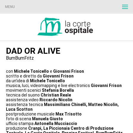
MENU
DAD OR ALIVE
BumBumFritz
con
Michele Tonicello
e
Giovanni Frison
scritto e diretto da
Giovanni Frison
da un’idea di
Michele Tonicello
musica, luci, videomapping e live electronics
Giovanni Frison
movimenti scenici
Stefania Borella
tecnica del suono
Christian Reale
assistenza video
Riccardo Nicolin
assistenza tecnica
Massimiliano Chinelli, Matteo Nicolin,
Luca Scotton
postproduzione musicale
Max Trisotto
foto di scena
Manuela Giusto
ufficio stampa
Antonella Mucciaccio
produzione
Cranpi, La Piccionaia Centro di
Produzione
Teatrale, La Corte Ospitale, Pergine
Festival, BumBumFritz