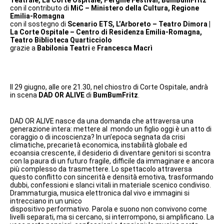
con il contributo di
MiC – Ministero della Cultura,
Regione
Emilia-Romagna
con il sostegno di
Scenario ETS, L’Arboreto – Teatro
Dimora |
La Corte Ospitale – Centro di Residenza
Emilia-Romagna,
Teatro Biblioteca Quarticciolo
grazie a
Babilonia Teatri
e
Francesca Macrì
Il 29 giugno, alle ore 21.30, nel chiostro di Corte Ospitale, andrà
in scena
DAD OR ALIVE
di
BumBumFritz
.
DAD OR ALIVE nasce da una domanda che attraversa una
generazione intera: mettere al mondo un figlio oggi è un atto di
coraggio o di incoscienza? In un’epoca segnata da crisi
climatiche, precarietà economica, instabilità globale ed
ecoansia crescente, il desiderio di diventare genitori si scontra
con la paura di un futuro fragile, difficile da immaginare e ancora
più complesso da trasmettere. Lo spettacolo attraversa
questo conflitto con sincerità e densità emotiva, trasformando
dubbi, confessioni e slanci vitali in materiale scenico condiviso.
Drammaturgia, musica elettronica dal vivo e immagini si
intrecciano in un unico
dispositivo performativo. Parola e suono non convivono come
livelli separati, ma si cercano, si interrompono, si amplificano. La