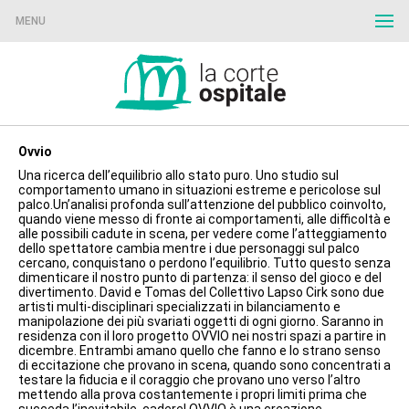
MENU
Ovvio
Una ricerca dell’equilibrio allo stato puro. Uno studio sul
comportamento umano in situazioni estreme e pericolose sul
palco.Un’analisi profonda sull’attenzione del pubblico coinvolto,
quando viene messo di fronte ai comportamenti, alle difficoltà e
alle possibili cadute in scena, per vedere come l’atteggiamento
dello spettatore cambia mentre i due personaggi sul palco
cercano, conquistano o perdono l’equilibrio. Tutto questo senza
dimenticare il nostro punto di partenza: il senso del gioco e del
divertimento. David e Tomas del Collettivo Lapso Cirk sono due
artisti multi-disciplinari specializzati in bilanciamento e
manipolazione dei più svariati oggetti di ogni giorno. Saranno in
residenza con il loro progetto OVVIO nei nostri spazi a partire in
dicembre. Entrambi amano quello che fanno e lo strano senso
di eccitazione che provano in scena, quando sono concentrati a
testare la fiducia e il coraggio che provano uno verso l’altro
mettendo alla prova costantemente i propri limiti prima che
succeda l’inevitabile, cadere! OVVIO è una creazione