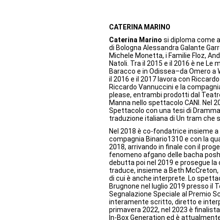
CATERINA MARINO
Caterina Marino
si diploma come at
di Bologna Alessandra Galante Garro
Michele Monetta, i Familie Floz, And
Natoli. Tra il 2015 e il 2016 è ne Le
Baracco e in Odissea–da Omero a W
il 2016 e il 2017 lavora con Riccar
Riccardo Vannuccini e la compagnia
please, entrambi prodotti dal Tea
Manna nello spettacolo CANI. Nel 20
Spettacolo con una tesi di Drammat
traduzione italiana di Un tram che 
Nel 2018 è co-fondatrice insieme a 
compagnia Binario1310 e con la qua
2018, arrivando in finale con il pro
fenomeno afgano delle bacha posh e 
debutta poi nel 2019 e prosegue la 
traduce, insieme a Beth McCreton, i
di cui è anche interprete. Lo spett
Brugnone nel luglio 2019 presso il Te
Segnalazione Speciale al Premio Sce
interamente scritto, diretto e inter
primavera 2022, nel 2023 è finalist
In-Box Generation ed è attualmente