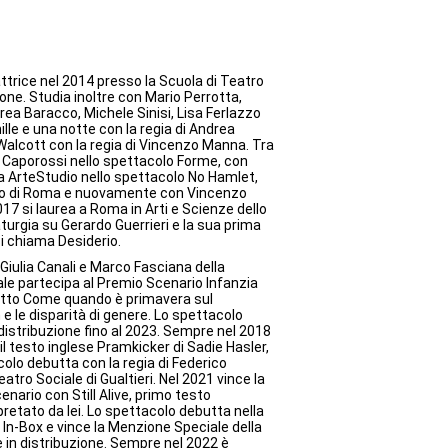
trice nel 2014 presso la Scuola di Teatro
ne. Studia inoltre con Mario Perrotta,
rea Baracco, Michele Sinisi, Lisa Ferlazzo
 mille e una notte con la regia di Andrea
alcott con la regia di Vincenzo Manna. Tra
do Caporossi nello spettacolo Forme, con
 ArteStudio nello spettacolo No Hamlet,
tro di Roma e nuovamente con Vincenzo
17 si laurea a Roma in Arti e Scienze dello
urgia su Gerardo Guerrieri e la sua prima
si chiama Desiderio.
Giulia Canali e Marco Fasciana della
le partecipa al Premio Scenario Infanzia
getto Come quando è primavera sul
le disparità di genere. Lo spettacolo
distribuzione fino al 2023. Sempre nel 2018
l testo inglese Pramkicker di Sadie Hasler,
acolo debutta con la regia di Federico
atro Sociale di Gualtieri. Nel 2021 vince la
nario con Still Alive, primo testo
pretato da lei. Lo spettacolo debutta nella
a In-Box e vince la Menzione Speciale della
 in distribuzione. Sempre nel 2022 è