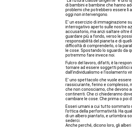
“La futura classe dirigente” è uno 
di bambini e bambine che hanno adess
problemi che potrebbero essere lì ad
oggi non intervengono.
E’ un esercizio di immaginazione su
interrogativo aperto sulle nostre a
accusatorio, ma anzi saltare oltre il
guardare più a fondo, verso le possi
responsabilità del pianeta e di qu
difficoltà di comprenderlo, o la p
le cose. Spostando lo sguardo da que
potremmo fare invece noi.
Fulcro del lavoro, difatti, è la respon
tornare ad essere soggetti politici 
dall’individualismo e l’isolamento vir
E’ uno spettacolo che vuole essere
rassicurante, ferino e complesso
che non conosciamo, che devono anc
continenti. Che ci chiederanno dov
cambiare le cose. Che prima o poi 
Esseri umani a cui tutto sommato n
l’ottica della performatività. Ha 
di un albero piantato, e un’ombra s
sederci.
Anche perché, dicono loro, gli alberi