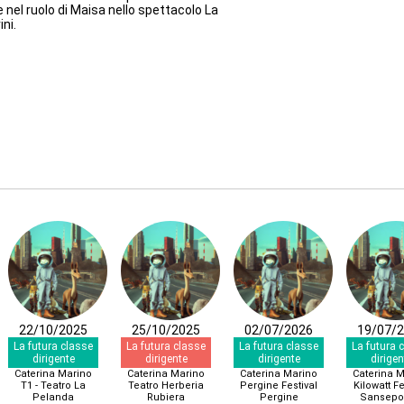
 nel ruolo di Maisa nello spettacolo La
ni.
22/10/2025
25/10/2025
02/07/2026
19/07/
La futura classe
La futura classe
La futura classe
La futura 
dirigente
dirigente
dirigente
dirigen
Caterina Marino
Caterina Marino
Caterina Marino
Caterina 
T1 - Teatro La
Teatro Herberia
Pergine Festival
Kilowatt Fe
Pelanda
Rubiera
Pergine
Sansepo