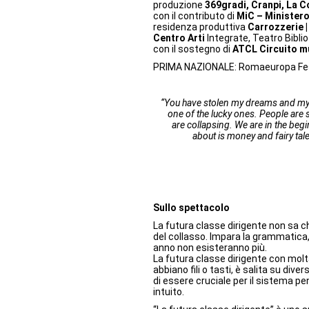
produzione
369gradi, Cranpi, La C
con il contributo di
MiC – Ministero
residenza produttiva
Carrozzerie |
Centro Arti
Integrate, Teatro Bibli
con il sostegno di
ATCL Circuito mu
PRIMA NAZIONALE: Romaeuropa Fes
“You have stolen my dreams and my 
one of the lucky ones. People are 
are collapsing. We are in the begi
about is money and fairy ta
Sullo spettacolo
La futura classe dirigente non sa ch
del collasso. Impara la grammatica, 
anno non esisteranno più.
La futura classe dirigente con molt
abbiano fili o tasti, è salita su dive
di essere cruciale per il sistema pen
intuito.