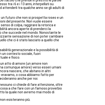
spettacolo che prende in prestito le parole
o tra i 6 e i 13 anni, interpellati su
 attenderli tra qualche anno se gli adulti di
 un futuro che non si prospetta roseo e un
zioni del presente. Non vuole essere
 senso di colpa, raggirare la retorica e
bilità ancora aperte di prenderci la
ello che succede nel mondo. Nonostante le
aralizzante sensazione di non poter cambiare
llo che ci è stato lasciato a quello che
sabilità generazionale e la possibilità di
in un contesto sociale, fuori
tuale e fisico.
 un atto di amore (un amore non
, ma comunque amore) verso esseri umani
ora nascere, che abitano in altri
e eravamo, o cosa abbiamo fatto per
decideranno anche per noi.
essuno ci chiede di fare attenzione, oltre
qualcosa a che fare con un famoso proverbio
otto la quale non avremo mai modo di
 non esisteranno più.