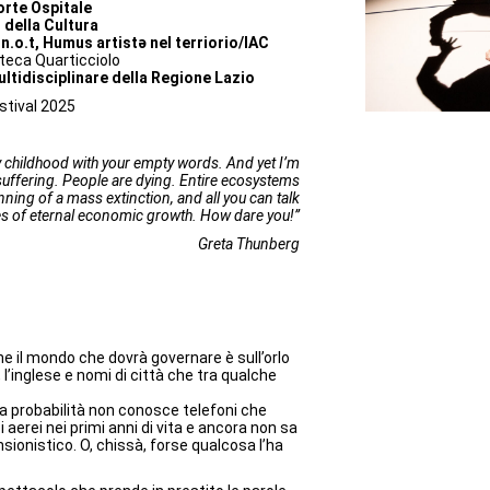
orte Ospitale
 della Cultura
 n.o.t, Humus artistə nel terriorio/IAC
oteca Quarticciolo
ltidisciplinare della Regione Lazio
tival 2025
childhood with your empty words. And yet I’m
suffering. People are dying. Entire ecosystems
nning of a mass extinction, and all you can talk
les of eternal economic growth. How dare you!”
Greta Thunberg
e il mondo che dovrà governare è sull’orlo
l’inglese e nomi di città che tra qualche
a probabilità non conosce telefoni che
rsi aerei nei primi anni di vita e ancora non sa
sionistico. O, chissà, forse qualcosa l’ha