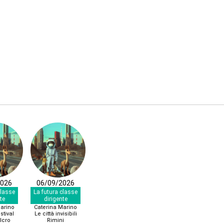
2026
06/09/2026
classe
La futura classe
te
dirigente
Marino
Caterina Marino
stival
Le città invisibili
lcro
Rimini