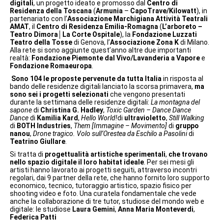
digitali
, un progetto ideato e promosso dal
Centro di
Residenza della Toscana
(
Armunia
–
CapoTrave/Kilowatt
), in
partenariato con l’
Associazione Marchigiana Attività Teatrali
AMAT
, il
Centro di Residenza Emilia-Romagna
(
L’arboreto –
Teatro Dimora
│
La Corte Ospitale
), la
Fondazione Luzzati
Teatro della Tosse
di Genova, l’
Associazione Zona K
di Milano.
Alla rete si sono aggiunte quest’anno altre due importanti
realtà:
Fondazione Piemonte dal Vivo/Lavanderia a Vapore
e
Fondazione Romaeuropa
.
Sono 104 le proposte pervenute da tutta Italia
in risposta al
bando delle residenze digitali lanciato la scorsa primavera,
ma
sono sei i progetti selezionati
che vengono presentati
durante la settimana delle residenze digitali:
La montagna del
sapone
di
Christina G. Hadley
,
Toxic Garden –
Dance Dance
Dance
di
Kamilia Kard
,
Hello World!
di
ultravioletto
,
Still Walking
di
BOTH Industries
,
Them [Immagine – Movimento]
di
gruppo
nanou
,
Drone tragico. Volo sull’Orestea da Eschilo a Pasolini
di
Teatrino Giullare
.
Si tratta di
progettualità artistiche sperimentali
,
che trovano
nello spazio digitale il loro habitat ideale
. Per sei mesi gli
artisti hanno lavorato ai progetti seguiti, attraverso incontri
regolari, dai 9 partner della rete, che hanno fornito loro supporto
economico, tecnico, tutoraggio artistico, spazio fisico per
shooting video e foto. Una curatela fondamentale che vede
anche la collaborazione di tre tutor, studiose del mondo web e
digitale: le studiose
Laura Gemini
,
Anna Maria Monteverdi
,
Federica Patti