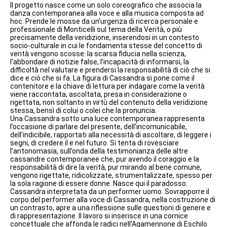
Il progetto nasce come un solo coreografico che associa la
danza contemporanea alla voce e alla musica composta ad
hoc. Prende le mosse da un’urgenza di ricerca personale e
professionale di Monticelli sul tema della Verità, o più
precisamente della veridizione, inserendosi in un contesto
socio-culturale in cui le fondamenta stesse del concetto di
verità vengono scosse: la scarsa fiducia nella scienza,
l’abbondare di notizie false, l’incapacità di informarsi, la
difficoltà nel valutare e prendersi la responsabilità di ciò che si
dice e ciò che si fa. La figura di Cassandra si pone come il
contenitore e la chiave di lettura per indagare come la verità
viene raccontata, ascoltata, presa in considerazione o
rigettata, non soltanto in virtù del contenuto della veridizione
stessa, bensì di colui o colei che la pronuncia.
Una Cassandra sotto una luce contemporanea rappresenta
l’occasione di parlare del presente, dell’incomunicabile,
dell’indicibile, rapportati alla necessità di ascoltare, di leggere i
segni, di credere il e nel futuro. Si tenta di rovesciare
l’antonomasia, sull’onda della testimonianza delle altre
cassandre contemporanee che, pur avendo il coraggio e la
responsabilità di dire la verità, pur mirando al bene comune,
vengono rigettate, ridicolizzate, strumentalizzate, spesso per
la sola ragione di essere donne. Nasce qui il paradosso:
Cassandra interpretata da un performer uomo. Sovrapporre il
corpo del performer alla voce di Cassandra, nella costruzione di
un contrasto, apre a una riflessione sulle questioni di genere e
di rappresentazione. Il lavoro si inserisce in una cornice
concettuale che affonda le radici nell’Agamennone di Eschilo