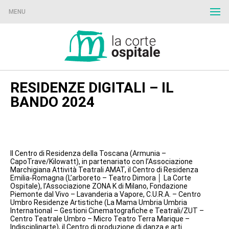
MENU
RESIDENZE DIGITALI – IL
BANDO 2024
Il Centro di Residenza della Toscana (Armunia –
CapoTrave/Kilowatt), in partenariato con l’Associazione
Marchigiana Attività Teatrali AMAT, il Centro di Residenza
Emilia-Romagna (L’arboreto – Teatro Dimora │ La Corte
Ospitale), l’Associazione ZONA K di Milano, Fondazione
Piemonte dal Vivo – Lavanderia a Vapore, C.U.R.A. – Centro
Umbro Residenze Artistiche (La Mama Umbria Umbria
International – Gestioni Cinematografiche e Teatrali/ZUT –
Centro Teatrale Umbro – Micro Teatro Terra Marique –
Indisciplinarte), il Centro di produzione di danza e arti