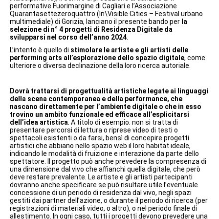
performative Fuorimargine di Cagliari e l’Associazione
Quarantasettezeroquattro (In\Visible Cities – Festival urbano
multimediale) di Gorizia, lanciano il presente bando per
la
selezione di n° 4 progetti di Residenza Digitale da
svilupparsi nel corso dell’anno 2024
.
L’intento è quello di
stimolare le artiste e gli artisti delle
performing arts all’esplorazione dello spazio digitale
, come
ulteriore o diversa declinazione della loro ricerca autoriale.
Dovrà trattarsi di progettualità artistiche legate ai linguaggi
della scena contemporanea e della performance, che
nascano direttamente per l’ambiente digitale o che in esso
trovino un ambito funzionale ed efficace all’esplicitarsi
dell’idea artistica
. A titolo di esempio: non si tratta di
presentare percorsi di lettura o riprese video di testi o
spettacoli esistenti o da farsi, bensì di concepire progetti
artistici che abbiano nello spazio web il loro habitat ideale,
indicando le modalità di fruizione e interazione da parte dello
spettatore. Il progetto può anche prevedere la compresenza di
una dimensione dal vivo che affianchi quella digitale, che però
deve restare prevalente. Le artiste e gli artisti partecipanti
dovranno anche specificare se può risultare utile l’eventuale
concessione di un periodo di residenza dal vivo, negli spazi
gestiti dai partner dell’azione, o durante il periodo di ricerca (per
registrazioni di materiali video, o altro), o nel periodo finale di
allestimento. In ogni caso, tutti i progetti devono prevedere una