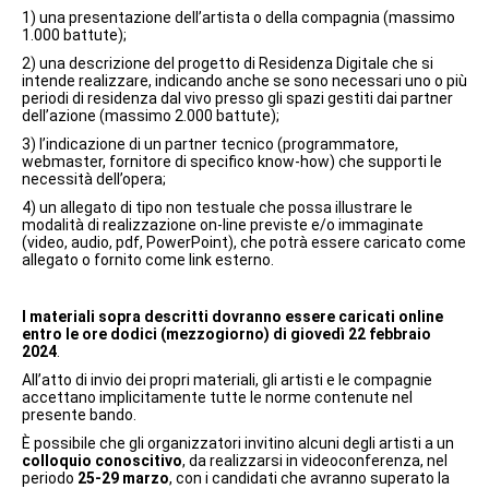
1) una presentazione dell’artista o della compagnia (massimo
1.000 battute);
2) una descrizione del progetto di Residenza Digitale che si
intende realizzare, indicando anche se sono necessari uno o più
periodi di residenza dal vivo presso gli spazi gestiti dai partner
dell’azione (massimo 2.000 battute);
3) l’indicazione di un partner tecnico (programmatore,
webmaster, fornitore di specifico know-how) che supporti le
necessità dell’opera;
4) un allegato di tipo non testuale che possa illustrare le
modalità di realizzazione on-line previste e/o immaginate
(video, audio, pdf, PowerPoint), che potrà essere caricato come
allegato o fornito come link esterno.
I materiali sopra descritti dovranno essere caricati online
entro le ore dodici (mezzogiorno) di giovedì 22 febbraio
2024
.
All’atto di invio dei propri materiali, gli artisti e le compagnie
accettano implicitamente tutte le norme contenute nel
presente bando.
È possibile che gli organizzatori invitino alcuni degli artisti a un
colloquio conoscitivo
, da realizzarsi in videoconferenza, nel
periodo
25-29 marzo
, con i candidati che avranno superato la