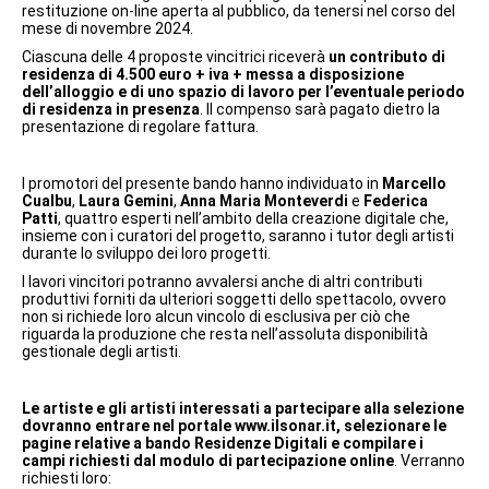
restituzione on-line aperta al pubblico, da tenersi nel corso del
mese di novembre 2024.
Ciascuna delle 4 proposte vincitrici riceverà
un contributo di
residenza di 4.500 euro + iva + messa a disposizione
dell’alloggio e di uno spazio di lavoro per l’eventuale periodo
di residenza in presenza
. Il compenso sarà pagato dietro la
presentazione di regolare fattura.
I promotori del presente bando hanno individuato in
Marcello
Cualbu
,
Laura Gemini
,
Anna Maria Monteverdi
e
Federica
Patti
, quattro esperti nell’ambito della creazione digitale che,
insieme con i curatori del progetto, saranno i tutor degli artisti
durante lo sviluppo dei loro progetti.
I lavori vincitori potranno avvalersi anche di altri contributi
produttivi forniti da ulteriori soggetti dello spettacolo, ovvero
non si richiede loro alcun vincolo di esclusiva per ciò che
riguarda la produzione che resta nell’assoluta disponibilità
gestionale degli artisti.
Le artiste e gli artisti interessati a partecipare alla selezione
dovranno entrare nel portale www.ilsonar.it, selezionare le
pagine relative a bando Residenze Digitali e compilare i
campi richiesti dal modulo di partecipazione online
. Verranno
richiesti loro: