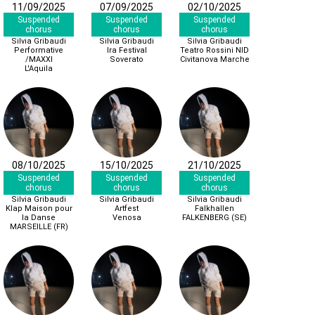
11/09/2025
07/09/2025
02/10/2025
Suspended
Suspended
Suspended
chorus
chorus
chorus
Silvia Gribaudi
Silvia Gribaudi
Silvia Gribaudi
Performative
Ira Festival
Teatro Rossini NID
/MAXXI
Soverato
Civitanova Marche
L'Aquila
08/10/2025
15/10/2025
21/10/2025
Suspended
Suspended
Suspended
chorus
chorus
chorus
Silvia Gribaudi
Silvia Gribaudi
Silvia Gribaudi
Klap Maison pour
Artfest
Falkhallen
la Danse
Venosa
FALKENBERG (SE)
MARSEILLE (FR)