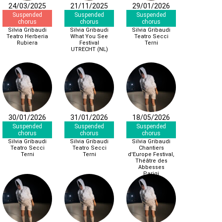
24/03/2025
21/11/2025
29/01/2026
Suspended
Suspended
Suspended
chorus
chorus
chorus
Silvia Gribaudi
Silvia Gribaudi
Silvia Gribaudi
Teatro Herberia
What You See
Teatro Secci
Rubiera
Festival
Terni
UTRECHT (NL)
30/01/2026
31/01/2026
18/05/2026
Suspended
Suspended
Suspended
chorus
chorus
chorus
Silvia Gribaudi
Silvia Gribaudi
Silvia Gribaudi
Teatro Secci
Teatro Secci
Chantiers
Terni
Terni
d'Europe Festival,
Théâtre des
Abbesses
Parigi