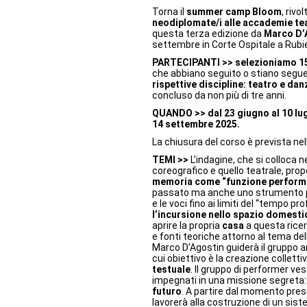
Torna il
summer camp
Bloom
, rivo
neodiplomate/i alle accademie tea
questa terza edizione da
Marco D’
settembre in Corte Ospitale a Rubi
PARTECIPANTI >>
selezioniamo 15 
che abbiano seguito o stiano seg
rispettive discipline: teatro e dan
concluso da non più di tre anni.
QUANDO >>
dal 23 giugno al 10 lug
14 settembre 2025.
La chiusura del corso è prevista nel
TEMI >>
L’indagine, che si colloca ne
coreografico e quello teatrale, pro
memoria come “funzione perform
passato ma anche uno strumento pe
e le voci fino ai limiti del “tempo p
l’incursione nello spazio domesti
aprire la propria
casa
a questa ricer
e fonti teoriche attorno al tema de
Marco D’Agostin guiderà il gruppo ar
cui obiettivo è la creazione colletti
testuale
. Il gruppo di performer vest
impegnati in una missione segreta
futuro
. A partire dal momento presen
lavorerà alla costruzione di un sist