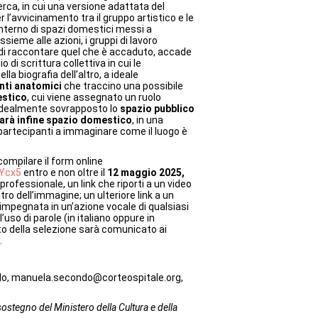
erca, in cui una versione adattata del
 l’avvicinamento tra il gruppo artistico e le
l’interno di spazi domestici messi a
ssieme alle azioni, i gruppi di lavoro
di raccontare quel che è accaduto, accade
o di scrittura collettiva in cui le
la biografia dell’altro, a ideale
nti anatomici
che traccino una possibile
estico
, cui viene assegnato un ruolo
à idealmente sovrapposto lo
spazio pubblico
farà infine spazio domestico
, in una
partecipanti a immaginare come il luogo è
compilare il form online
1Ycx5
entro e non oltre il
12 maggio 2025,
rofessionale, un link che riporti a un video
ntro dell’immagine; un ulteriore link a un
a impegnata in un’azione vocale di qualsiasi
uso di parole (in italiano oppure in
ito della selezione sarà comunicato ai
.
, manuela.secondo@corteospitale.org,
sostegno del Ministero della Cultura e della