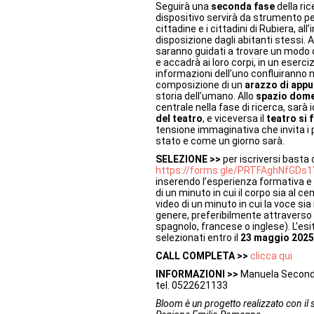
Seguirà una
seconda fase
della ric
dispositivo servirà da strumento per
cittadine e i cittadini di Rubiera, al
disposizione dagli abitanti stessi. A
saranno guidati a trovare un modo 
e accadrà ai loro corpi, in un esercizi
informazioni dell’uno confluiranno nel
composizione di un
arazzo di appu
storia dell’umano. Allo
spazio dom
centrale nella fase di ricerca, sar
del teatro
, e viceversa il
teatro si 
tensione immaginativa che invita i 
stato e come un giorno sarà.
SELEZIONE >>
per iscriversi basta 
https://forms.gle/PRTFAghNfGDs
inserendo l’esperienza formativa e p
di un minuto in cui il corpo sia al ce
video di un minuto in cui la voce si
genere, preferibilmente attraverso l’
spagnolo, francese o inglese). L’es
selezionati entro il
23 maggio 2025
CALL COMPLETA >>
clicca qui
INFORMAZIONI >>
Manuela Secondo
tel. 0522621133
Bloom è un progetto realizzato con il 