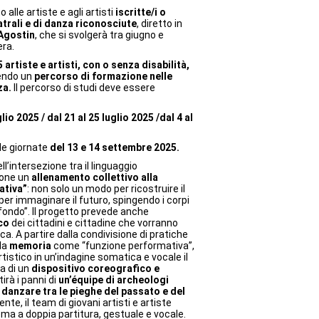
lto alle artiste e agli artisti
iscritte/i o
trali e di danza riconosciute
, diretto in
Agostin
, che si svolgerà tra giugno e
era.
artiste e artisti, con o senza disabilità,
uendo un
percorso di formazione nelle
za.
Il percorso di studi deve essere
lio 2025 / dal 21 al 25 luglio 2025 /dal 4 al
le giornate
del 13 e 14 settembre 2025.
ll’intersezione tra il linguaggio
pone un
allenamento collettivo alla
ativa”
: non solo un modo per ricostruire il
r immaginare il futuro, spingendo i corpi
rofondo”. Il progetto prevede anche
co
dei cittadini e cittadine che vorranno
ca. A partire dalla condivisione di pratiche
lla
memoria
come “funzione performativa”,
tistico in un’indagine somatica e vocale il
va di un
dispositivo coreografico
e
irà i panni di
un’équipe di archeologi
:
danzare tra le pieghe del passato e del
te, il team di giovani artisti e artiste
ema a doppia partitura, gestuale e vocale.