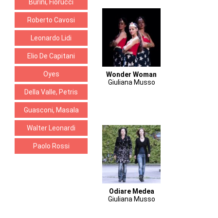
Burini, Fiorucci
Roberto Cavosi
Leonardo Lidi
Elio De Capitani
Oyes
Wonder Woman
Giuliana Musso
Della Valle, Petris
Guasconi, Masala
Walter Leonardi
Paolo Rossi
Odiare Medea
Giuliana Musso