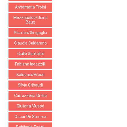
Annamaria Troisi
Mezzopalco/Usine
Baug
Pleuteri/Sinigaglia
Claudia Caldarano
Giulio Santolini
Fabiana Iacozzilli
Balucani/Arcuri
Silvia Gribaudi
Carrozzeria Orfeo
Giuliana Musso
Oscar De Summa
Babilonia Teatri