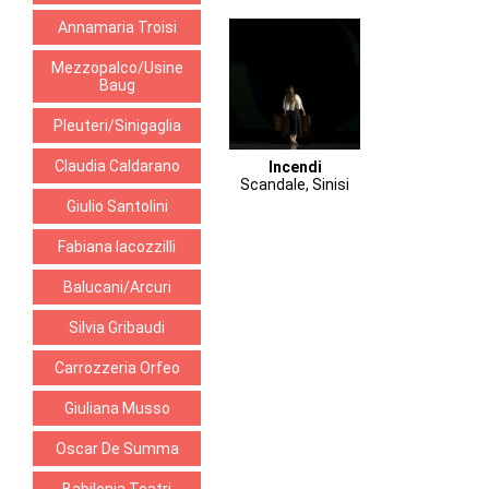
Annamaria Troisi
Mezzopalco/Usine
Baug
Pleuteri/Sinigaglia
Claudia Caldarano
Incendi
Scandale, Sinisi
Giulio Santolini
Fabiana Iacozzilli
Balucani/Arcuri
Silvia Gribaudi
Carrozzeria Orfeo
Giuliana Musso
Oscar De Summa
Babilonia Teatri