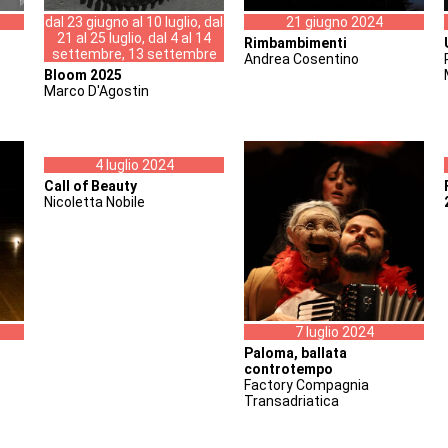
dal 23 giugno al 10 luglio, dal
21 giugno 2024
21 al 25 luglio, dal 4 al 14
Rimbambimenti
settembre, 13 settembre
Andrea Cosentino
Bloom 2025
Marco D'Agostin
4 luglio 2024
Call of Beauty
Nicoletta Nobile
7 luglio 2024
Paloma, ballata
controtempo
Factory Compagnia
Transadriatica