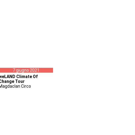
7 giugno 2021
weLAND Climate Of
Change Tour
Magdaclan Circo